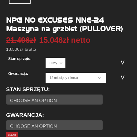
NPG NO EXCUSES NNE-24
Maszyna na grzbiet (PULLOVER)
21.496
zł
15.046
zł
netto
18.506
zł
brutto
Stan sprzętu:
Gwarancja:
STAN SPRZĘTU
GWARANCJA
CLEAR