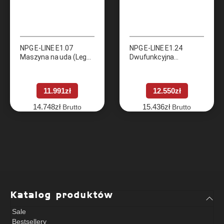
NPG E-LINE E1.07
NPG E-LINE E1.24
Maszyna na uda (Leg
Dwufunkcyjna
Extension)
maszyna na klatkę
piersiową i plecy (Rear
Deltoid – Pectoral Fly)
11.991
zł
12.550
zł
14.748
zł
15.436
zł
Brutto
Brutto
Katalog produktów
Sale
Bestsellery