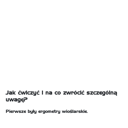
Jak ćwiczyć i na co zwrócić szczególną
uwagę?
Pierwsze były
ergometry wioślarskie
.
Dziś są już spotykane prawie w każdej siłowni. Podczas
korzystania z maszyny wykonujemy ruch przypominjący