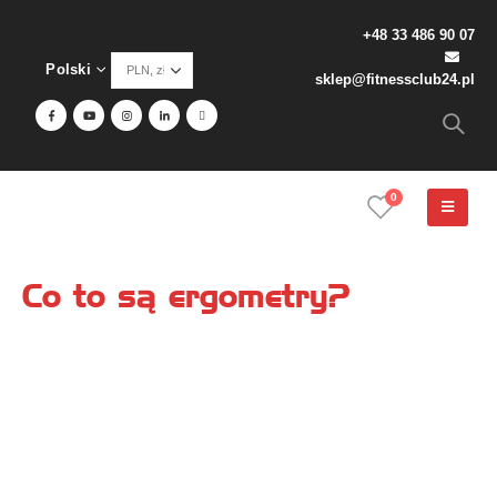
+48 33 486 90 07
Polski
sklep@fitnessclub24.pl
0
Co to są ergometry?