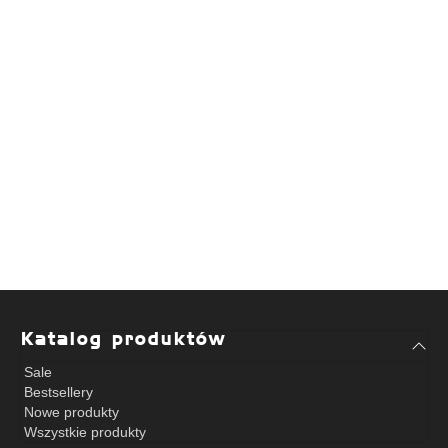
Jeśli potrzebujesz profesjonalnego wsparcia w
zaplanowaniu przestrzeni lub wyborze sprzętu, skontaktuj
się z nami – pomożemy Ci stworzyć miejsce, które spełni
oczekiwania Twoich klientów i wyróżni się na tle
konkurencji!
Skontaktuj się z nami:
+48 33 486 90 07
sklep@fitnessclub24.pl
Katalog produktów
Sale
Bestsellery
Nowe produkty
Wszystkie produkty