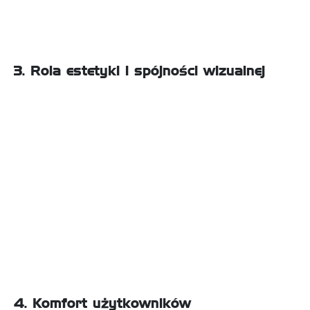
obecnie popularne są strefy treningów HIIT, treningów
grupowych oraz dedykowane przestrzenie dla kobiet.
3. Rola estetyki i spójności wizualnej
Estetyka siłowni ma ogromny wpływ na pierwsze
wrażenie użytkowników:
• Kolorystyka i design: Spójne barwy i nowoczesny
wystrój przyciągają uwagę i budują profesjonalny
wizerunek.
• Personalizacja sprzętu: Wybór sprzętu w barwach
zgodnych z identyfikacją wizualną marki siłowni (np.
tapicerka czy ramy maszyn) sprawia, że przestrzeń
wygląda wyjątkowo.
• Dekoracje i inspiracje: Grafiki na ścianach, lustra oraz
motywujące hasła mogą stworzyć unikalną atmosferę,
która zachęci klientów do powrotu.
4. Komfort użytkowników