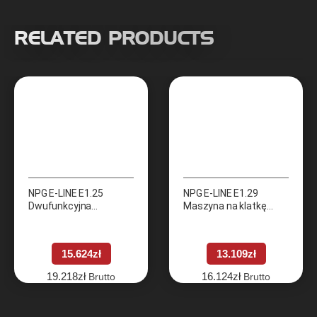
RELATED PRODUCTS
NPG E-LINE E1.25
NPG E-LINE E1.29
Dwufunkcyjna
Maszyna na klatkę
maszyna na barki i
piersiową (Supine
plecy (Assisted Dip –
Press)
Chin)
15.624
zł
13.109
zł
19.218
zł
16.124
zł
Brutto
Brutto