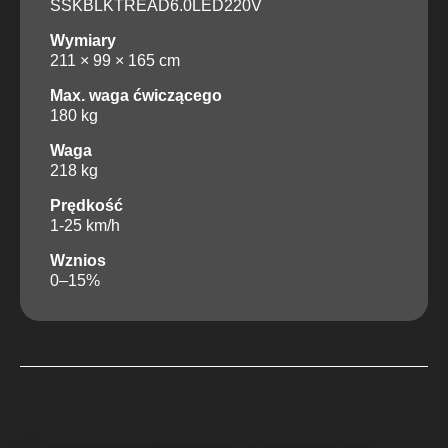
SSKBLKTREAD6.0LED220V
Wymiary
211 × 99 × 165 cm
Max. waga ćwiczącego
180 kg
Waga
218 kg
Prędkość
1-25 km/h
Wznios
0–15%