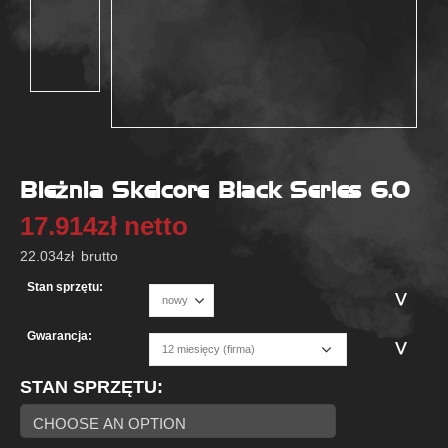
Bieżnia Skelcore Black Series 6.0
17.914
zł
netto
22.034
zł
brutto
Stan sprzętu:
Gwarancja:
STAN SPRZĘTU