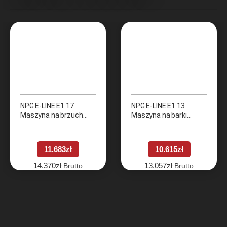
NPG E-LINE E1.17
NPG E-LINE E1.13
Maszyna na brzuch
Maszyna na barki
(Twist)
(Deltoid)
11.683
zł
10.615
zł
14.370
zł
13.057
zł
Brutto
Brutto