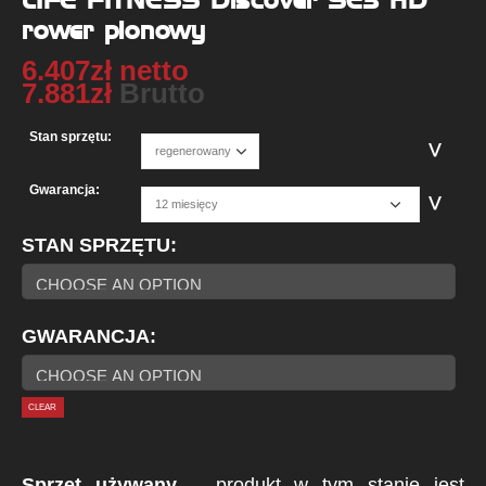
rower pionowy
6.407
zł
netto
7.881
zł
Brutto
Stan sprzętu:
Gwarancja:
STAN SPRZĘTU
GWARANCJA
CLEAR
Sprzęt używany
– produkt w tym stanie jest