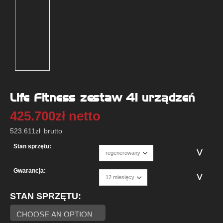
Life Fitness zestaw 41 urządzeń
425.700
zł
netto
523.611
zł
brutto
Stan sprzętu:
Gwarancja:
STAN SPRZĘTU