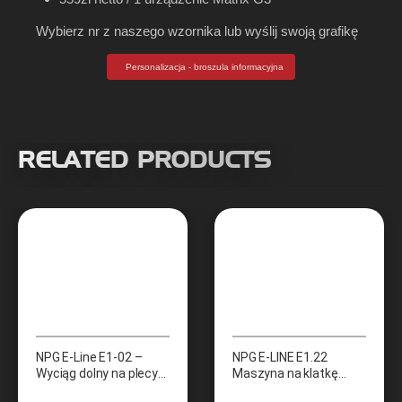
Wybierz nr z naszego wzornika lub wyślij swoją grafikę
Personalizacja - broszula informacyjna
RELATED PRODUCTS
NPG E-Line E1-02 –
NPG E-LINE E1.22
Wyciąg dolny na plecy
Maszyna na klatkę
(Low row)
piersiową (Butterfly)