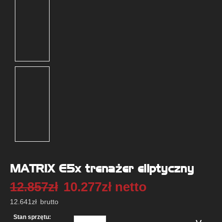
MATRIX E5x trenażer eliptyczny
12.857
zł
10.277
zł
netto
12.641
zł
brutto
Stan sprzętu: