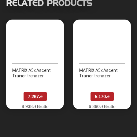
RELATED PRODUCTS
MATRIX A5x Ascent
MATRIX A5x Ascent
Trainer trenażer
Trainer trenażer
eliptyczny
7.267
zł
5.170
zł
8.938
zł
Brutto
6.360
zł
Brutto