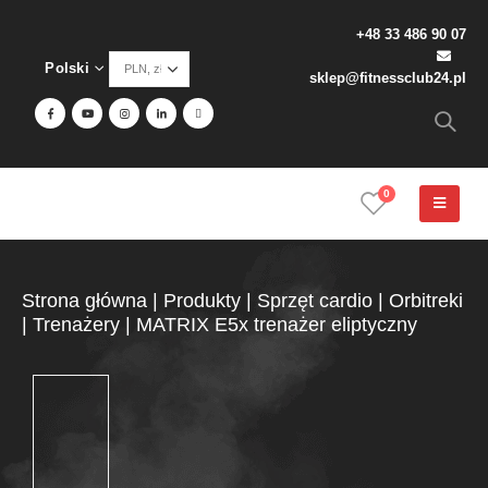
+48 33 486 90 07
Polski
sklep@fitnessclub24.pl
0
Strona główna
|
Produkty
|
Sprzęt cardio
|
Orbitreki
|
Trenażery
|
MATRIX E5x trenażer eliptyczny