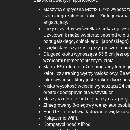
zaawansowanych sportowców.
Maszyna eliptyczna Matrix E7xe wyposażon
szerokiego zakresu funkcji. Zintegrowana
angażujący.
Duży i czytelny wyświetlacz pokazuje wszy
Użytkownik może wybierać spośród wielu j
portugalskiego, chińskiego i japońskiego
Dzięki stałej szybkości przyspieszenia or
Długość kroku wynosząca 53,5 cm jest opt
wzorcami biomechanicznymi ciała.
Matrix E5x oferuje różne programy trenin
kalorii czy trening wytrzymałościowy. Z
intensywności, który jest znakomitym spos
Niska wysokość wejścia wynosząca 24 cm z
orbitrek dostępnym dla wszystkich.
Maszyna oferuje funkcję pauzy oraz poręc
Zintegrowany 3-biegowy wentylator osobis
Port USB umożliwia ładowanie większości
Połączenie WiFi.
Kompatybilność z iPod.