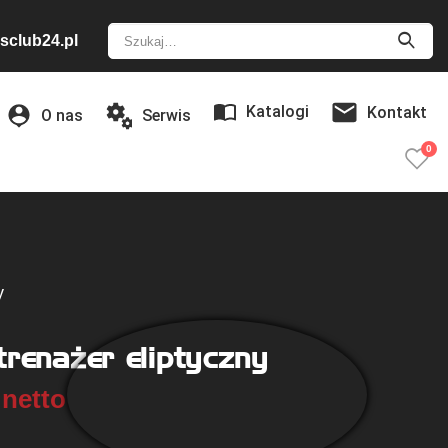
sclub24.pl
Katalogi
Kontakt
O nas
Serwis
0
y
renażer eliptyczny
netto