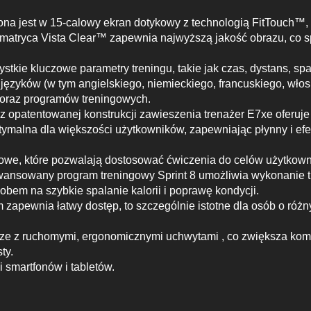
a jest w 15-calowy ekran dotykowy z technologią FitTouch™, of
 matryca Vista Clear™ zapewnia najwyższą jakość obrazu, co spr
stkie kluczowe parametry treningu, takie jak czas, dystans, spa
ęzyków (w tym angielskiego, niemieckiego, francuskiego, włos
) oraz programów treningowych.
az opatentowanej konstrukcji zawieszenia trenażer E7xe oferuje
ymalna dla większości użytkowników, zapewniając płynny i efek
gowe, które pozwalają dostosować ćwiczenia do celów użytkowni
aawansowany program treningowy Sprint 8 umożliwia wykonanie 
obem na szybkie spalanie kalorii i poprawę kondycji.
apewnia łatwy dostęp, to szczególnie istotne dla osób o różn
ze z ruchomymi, ergonomicznymi uchwytami , co zwiększa komfo
ty.
 smartfonów i tabletów.