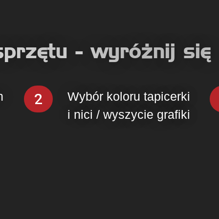
przętu - wyróżnij się
h
Wybór koloru tapicerki
2
i nici / wyszycie grafiki