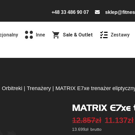
+48 33 486 90 07
sklep@fitnes
cjonalny
Inne
Sale & Outlet
Zestawy
|
Orbitreki
|
Trenażery
|
MATRIX E7xe trenażer eliptyczn
MATRIX E7xe t
12.857
zł
11.137
zł
13.699
zł
brutto