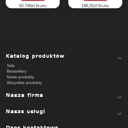
floor black 20 mm)
50.748
zł
186,92
zł
Brutto
Brutto
Katalog produktów
Sale
Bestsellery
Nowe produkty
Wszystkie produkty
Nasza firma
Nasze usługi
Dane kontaktowe