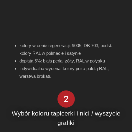
kolory w cenie regeneracji: 9005, DB 703, podst.
kolory RAL w półmacie i satynie
dopłata 5%: biała perła, żółty, RAL w połysku
indywidualna wycena: kolory poza paletą RAL,
warstwa brokatu
2
Wybór koloru tapicerki i nici / wyszycie
grafiki