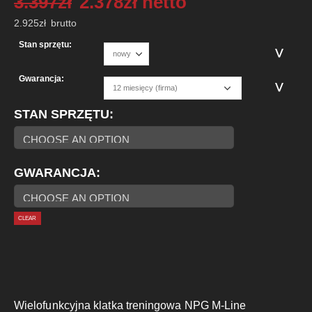
3.397
zł
2.378
zł
netto
2.925
zł
brutto
Stan sprzętu:
Gwarancja:
STAN SPRZĘTU
GWARANCJA
CLEAR
Wielofunkcyjna klatka treningowa NPG M-Line