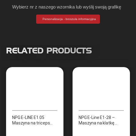
Wybierz nr z naszego wzornika lub wyślij swoją grafikę
Personalizacja - broszula informacyjna
RELATED PRODUCTS
NPG E-LINE E1.05
NPG E-Line E1-28 –
Maszyna na triceps
Maszyna na klatkę
(Triceps)
piersiową (Incline chest
press machine)