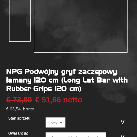
NPG Podwójny gryf zaczepowy
łamany 120 cm (Long Lat Bar with
Rubber Grips 120 cm)
€
73,80
€
51,66
netto
€
63,54
brutto
Stan sprzętu:
Gwarancja: