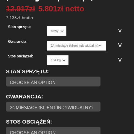
12.917
zł
5.801
zł
netto
7.135
zł
brutto
Stan sprzętu:
Gwarancja:
Stos obciążeń:
STAN SPRZĘTU
GWARANCJA
STOS OBCIĄŻEŃ