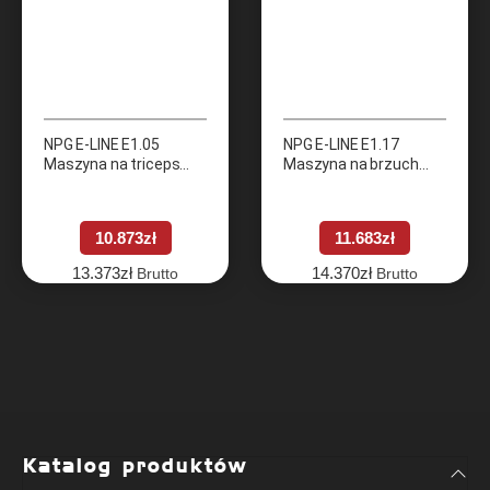
NPG E-LINE E1.05
NPG E-LINE E1.17
Maszyna na triceps
Maszyna na brzuch
(Triceps)
(Twist)
10.873
zł
11.683
zł
13.373
zł
14.370
zł
Brutto
Brutto
Katalog produktów