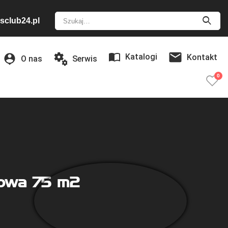
sclub24.pl
Katalogi
Kontakt
O nas
Serwis
0
lowa 75 m2