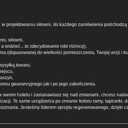
 w projektowaniu siłowni, do każdego zamówienia podchodzą i
ess, siłowni,
, a widzieć…to zdecydowanie robi różnicę),
nia (dopasowanej do wielkości pomieszczenia, Twojej wizji i bu
wysyłką towaru,
iejscu,
maszyn,
resu gwarancyjnego jak i po jego zakończeniu.
ie w swoim hotelu i zastanawiasz się nad zmianami, chcesz nad
zacji. Te same urządzenia po zmianie koloru ramy, tapicerki, 
 poznania. Jesteśmy liderem sprzętu regenerowanego, dzięki 