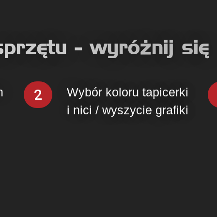
przętu - wyróżnij się
h
Wybór koloru tapicerki
2
i nici / wyszycie grafiki