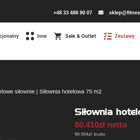
+48 33 486 90 07
sklep@fitnes
cjonalny
Inne
Sale & Outlet
Zestawy
elowe siłownie
|
Siłownia hotelowa 75 m2
Siłownia hote
80.410
zł
netto
98.904
zł
brutto