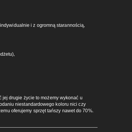
ndywidualnie i z ogromną starannością,
dżetu),
ać jej drugie życie to możemy wykonać u
dodaniu niestandardowego koloru nici czy
czemu oferujemy sprzęt tańszy nawet do 70%.