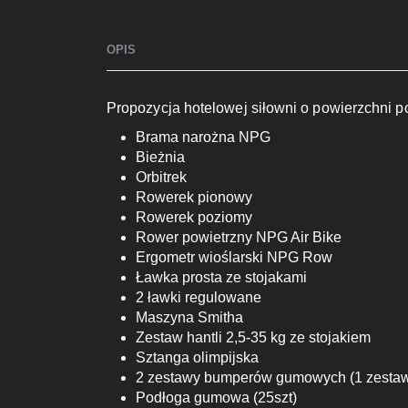
OPIS
Propozycja hotelowej siłowni o powierzchni 
Brama narożna NPG
Bieżnia
Orbitrek
Rowerek pionowy
Rowerek poziomy
Rower powietrzny NPG Air Bike
Ergometr wioślarski NPG Row
Ławka prosta ze stojakami
2 ławki regulowane
Maszyna Smitha
Zestaw hantli 2,5-35 kg ze stojakiem
Sztanga olimpijska
2 zestawy bumperów gumowych (1 zestaw: 2 
Podłoga gumowa (25szt)