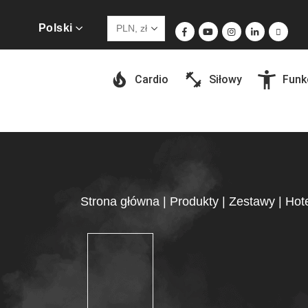
Polski
Cardio
Siłowy
Funk
Strona główna
|
Produkty
|
Zestawy
|
Hot