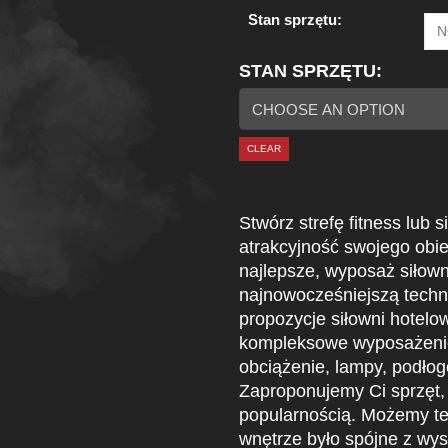
Stan sprzętu:
STAN SPRZĘTU
CLEAR
Stwórz strefę fitness lub 
atrakcyjność swojego obi
najlepsze, wyposaż siłown
najnowocześniejszą techn
propozycje siłowni hotel
kompleksowe wyposażenie 
obciążenie, lampy, podłogę
Zaproponujemy Ci sprzęt, 
popularnością. Możemy też
wnętrze było spójne z wy