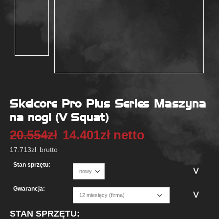
Skelcore Pro Plus Series Maszyna
na nogi (V Squat)
20.554
zł
14.401
zł
netto
17.713
zł
brutto
Stan sprzętu:
Gwarancja:
STAN SPRZĘTU