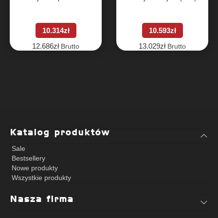
(Gluteus Radial)
10.314
zł
10.593
zł
12.686
zł
13.029
zł
Brutto
Brutto
Katalog produktów
Sale
Bestsellery
Nowe produkty
Wszystkie produkty
Nasza firma