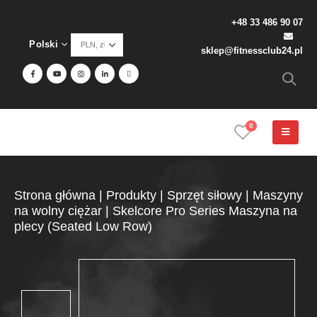
+48 33 486 90 07
Polski
sklep@fitnessclub24.pl
0
Strona główna
|
Produkty
|
Sprzęt siłowy
|
Maszyny
na wolny ciężar
|
Skelcore Pro Series Maszyna na
plecy (Seated Low Row)