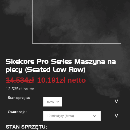
Skelcore Pro Series Maszyna na
plecy (Seated Low Row)
14.534
zł
10.191
zł
netto
12.535
zł
brutto
Stan sprzętu:
Gwarancja:
STAN SPRZĘTU