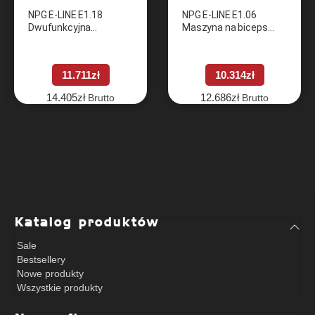
NPG E-LINE E1.18
NPG E-LINE E1.06
Dwufunkcyjna
Maszyna na biceps
maszyna na plecy (Lat
(Biceps)
– Row)
11.711
zł
10.314
zł
14.405
zł
12.686
zł
Brutto
Brutto
Katalog produktów
Sale
Bestsellery
Nowe produkty
Wszystkie produkty